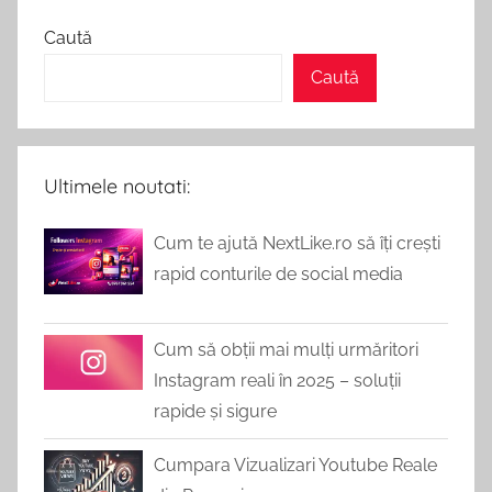
Vizualizări
Caută
Caută
pentru
orice
Ultimele noutati:
platforma.
Cum te ajută NextLike.ro să îți crești
rapid conturile de social media
Cum să obții mai mulți urmăritori
Instagram reali în 2025 – soluții
rapide și sigure
Cumpara Vizualizari Youtube Reale