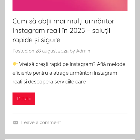
până
Facebook.
la
100k
Cum să obții mai mulți urmăritori
Pachete
în
Instagram reali în 2025 – soluții
24h.
rapide și sigure
Social
De
6
Posted on
28 august 2025
by
Admin
Media
ani
NR.1
Vrei să crești rapid pe Instagram? Află metode
de
în
eficiente pentru a atrage urmăritori Instagram
România
reali și descoperă serviciile care
Urmăritori,
cu
peste
Detalii
Like-
2400
Clienți
Mulțumiți.
uri
Leave a comment
și