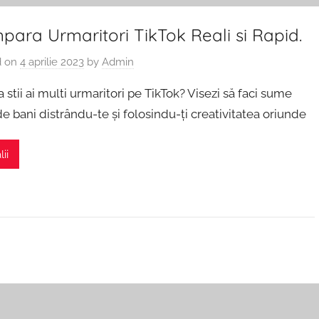
ara Urmaritori TikTok Reali si Rapid.
d on
4 aprilie 2023
by
Admin
a stii ai multi urmaritori pe TikTok? Visezi să faci sume
e bani distrându-te și folosindu-ți creativitatea oriunde
ii