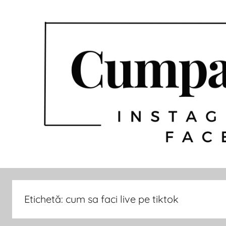
Skip
to
content
Cumpără
Cumpărați
Urmăritori/Followers
pentru
Urmăritori
Instagram,
Etichetă:
cum sa faci live pe tiktok
TikTok
Instagram,
sau