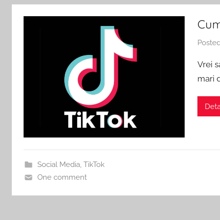
Facebook,
Urmăritori
Cump
în
siguranță,
Poste
TikTok
cu
Livrare
Vrei s
și
INSTANT,
mari d
Profile
Urmăritori
Reale,
Detal
până
la
Facebook.
100k
în
Pachete
24h.
Social Media
,
TikTok
De
One comment
Social
6
ani
Media
NR.1